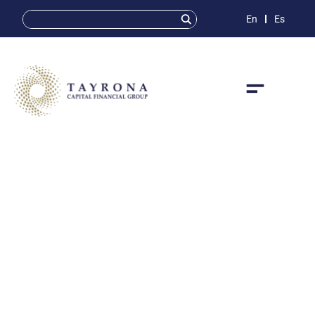
En
Es