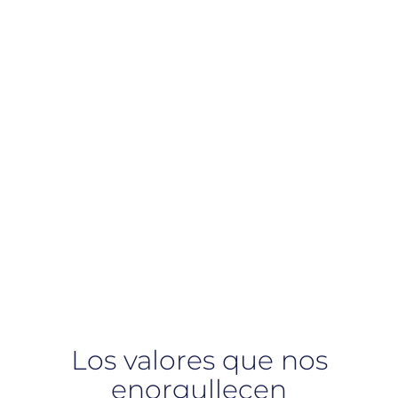
Culturas raramente reveladas,
en auténticos y
sorprendentes entornos
personalizados que evocan
momentos de profunda
reflexión.
Los valores que nos
enorgullecen