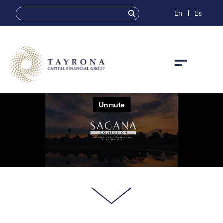
En
Es